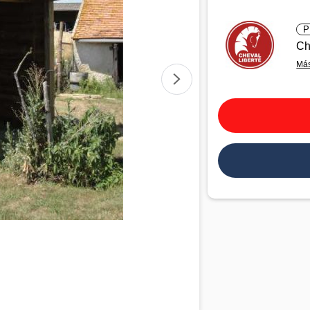
P
Ch
Más