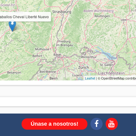
caballos Cheval Liberté Nuevo
Leaflet
| © OpenStreetMap contrib
Únase a nosotros!