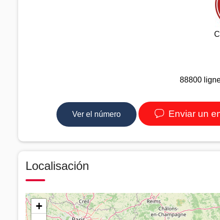
C
88800 ligne
Enviar un e
Ver el número
Localisación
+