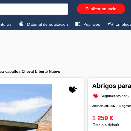
Publicar anuncio
turas
Material de equitación
Pupilajes
Empleo
ra caballos Cheval Liberté Nuevo
Abrigos para
Seguimiento por 7
Anuncio
391596
| 05 agost
1 259 €
Precio a debatir