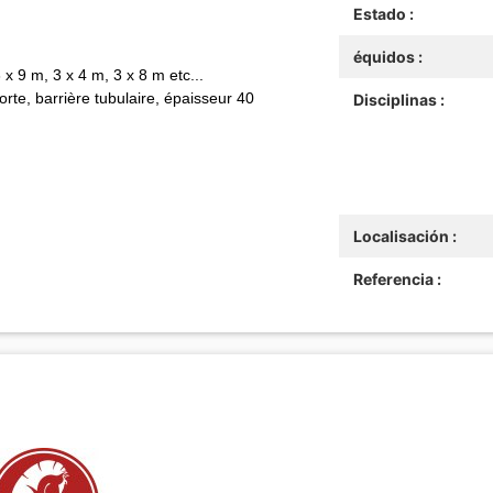
Estado :
équidos :
x 9 m, 3 x 4 m, 3 x 8 m etc...
orte, barrière tubulaire, épaisseur 40
Disciplinas :
Localisación :
Referencia :