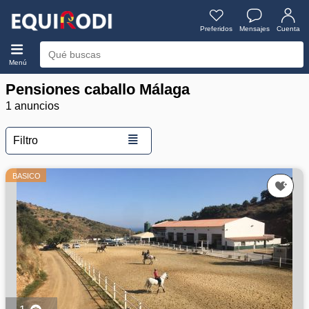
Preferidos
Mensajes
Cuenta
Menú
Pensiones caballo Málaga
1 anuncios
≣
Filtro
BASICO