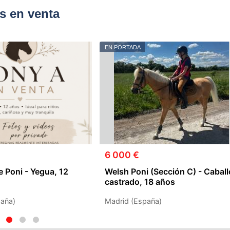
s en venta
EN PORTADA
6 000 €
e Poni - Yegua, 12
Welsh Poni (Sección C) - Caball
castrado, 18 años
aña)
Madrid (España)