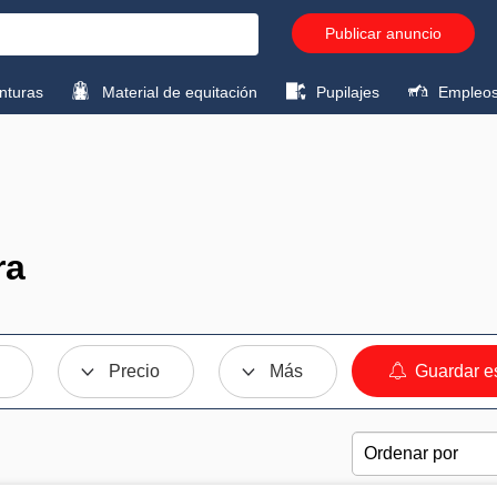
Publicar anuncio
turas
Material de equitación
Pupilajes
Empleo
ra
Precio
Más
Guardar e