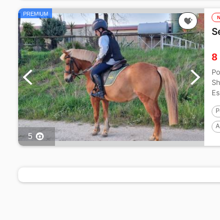
PREMIUM
S
8
Po
Sh
Es
P
A
5