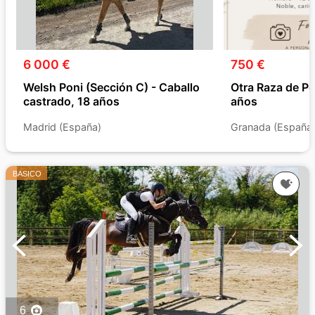
6 000 €
750 €
Welsh Poni (Sección C) - Caballo
Otra Raza de Po
castrado, 18 años
años
Madrid (España)
Granada (España
BASICO
6