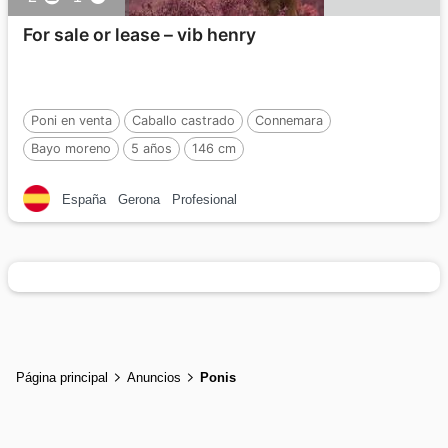
For sale or lease – vib henry
Poni en venta
Caballo castrado
Connemara
Bayo moreno
5 años
146 cm
España
Gerona
Profesional
Página principal
Anuncios
Ponis