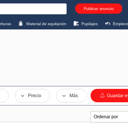
Publicar anuncio
turas
Material de equitación
Pupilajes
Empleo
Precio
Más
Guardar e