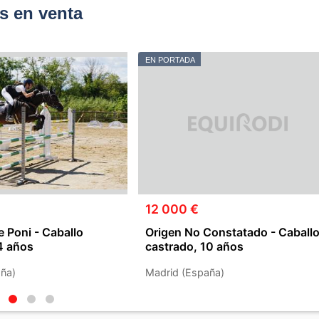
s en venta
EN PORTADA
12 000 €
e Poni - Caballo
Origen No Constatado - Caball
4 años
castrado, 10 años
ña)
Madrid (España)