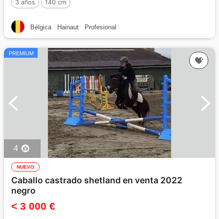
3 años
140 cm
Bélgica
Hainaut
Profesional
PREMIUM
4
NUEVO
Caballo castrado shetland en venta 2022
negro
< 3 000 €