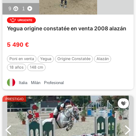
9
1
URGENTE
Yegua origine constatée en venta 2008 alazán
5 490 €
Poni en venta
Yegua
Origine Constatée
Alazán
18 años
148 cm
Italia
Milán
Profesional
PRESTIGIO