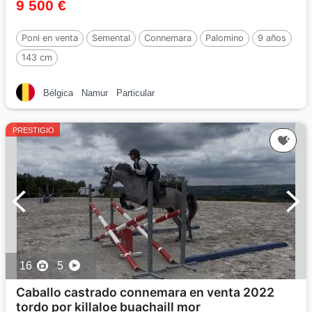
9 500 €
Poni en venta
Semental
Connemara
Palomino
9 años
143 cm
Bélgica
Namur
Particular
PRESTIGIO
16
5
Caballo castrado connemara en venta 2022
tordo por killaloe buachaill mor