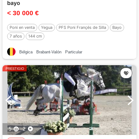
bayo
< 30 000 €
Poni en venta
Yegua
PFS Poni Françés de Silla
Bayo
7 años
144 cm
Bélgica
Brabant-Valón
Particular
PRESTIGIO
5
2