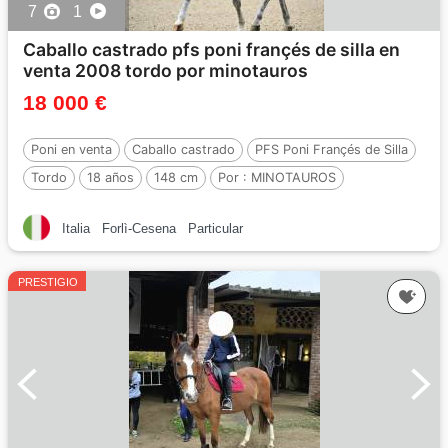
7
1
Caballo castrado pfs poni françés de silla en
venta 2008 tordo por minotauros
18 000 €
Poni en venta
Caballo castrado
PFS Poni Françés de Silla
Tordo
18 años
148 cm
Por :
MINOTAUROS
Italia
Forlì-Cesena
Particular
PRESTIGIO