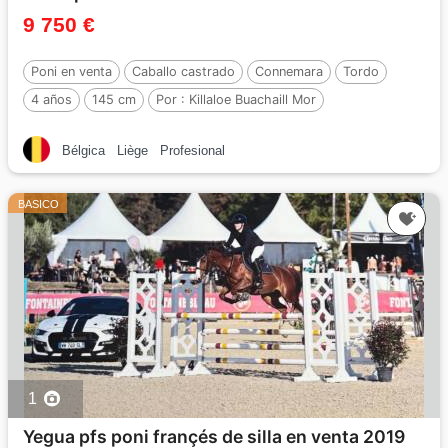
9 750 €
Poni en venta
Caballo castrado
Connemara
Tordo
4 años
145 cm
Por :
Killaloe Buachaill Mor
Bélgica
Liège
Profesional
BASICO
1
Yegua pfs poni françés de silla en venta 2019