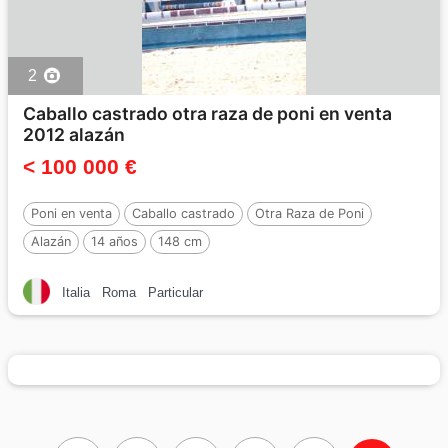
2
Caballo castrado otra raza de poni en venta
2012 alazán
< 100 000 €
Poni en venta
Caballo castrado
Otra Raza de Poni
Alazán
14 años
148 cm
Italia
Roma
Particular