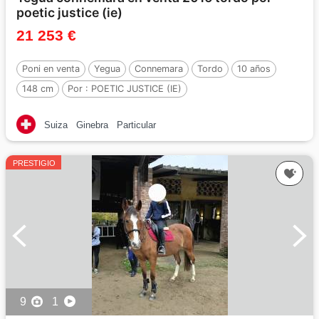
poetic justice (ie)
21 253 €
Poni en venta
Yegua
Connemara
Tordo
10 años
148 cm
Por :
POETIC JUSTICE (IE)
Suiza
Ginebra
Particular
PRESTIGIO
9
1