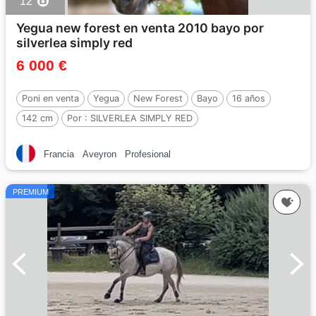
12
Yegua new forest en venta 2010 bayo por
silverlea simply red
6 000 €
Poni en venta
Yegua
New Forest
Bayo
16 años
142 cm
Por :
SILVERLEA SIMPLY RED
Francia
Aveyron
Profesional
PREMIUM