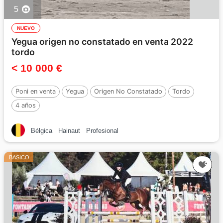
5
NUEVO
Yegua origen no constatado en venta 2022
tordo
< 10 000 €
Poni en venta
Yegua
Origen No Constatado
Tordo
4 años
Bélgica
Hainaut
Profesional
BASICO