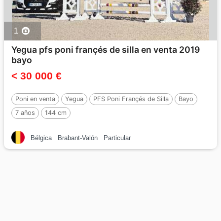
1
Yegua pfs poni françés de silla en venta 2019
bayo
< 30 000 €
Poni en venta
Yegua
PFS Poni Françés de Silla
Bayo
7 años
144 cm
Bélgica
Brabant-Valón
Particular