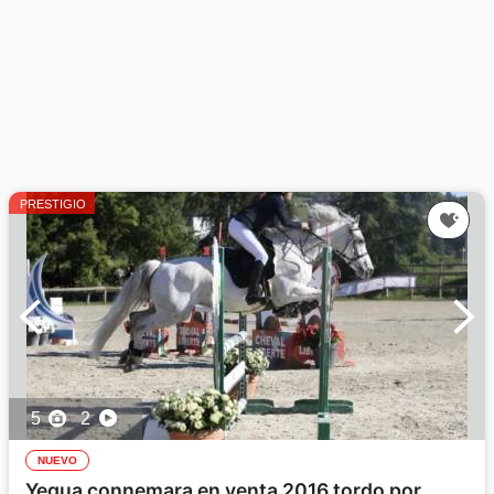
PRESTIGIO
5
2
NUEVO
Yegua connemara en venta 2016 tordo por