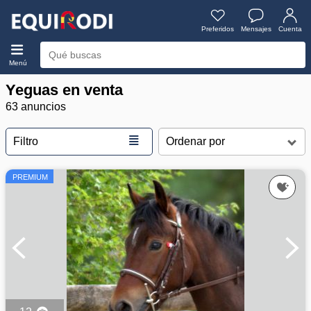
Preferidos
Mensajes
Cuenta
Menú
Yeguas en venta
63 anuncios
≣
Filtro
PREMIUM