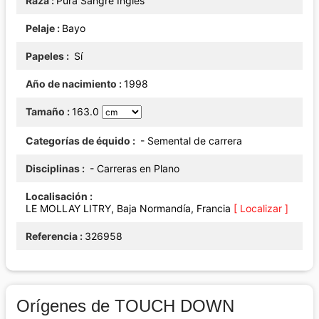
Raza
Pura Sangre Inglés
Pelaje
Bayo
Papeles
Sí
Año de nacimiento
1998
Tamaño
163.0
Categorías de équido
- Semental de carrera
Disciplinas
- Carreras en Plano
Localisación
LE MOLLAY LITRY, Baja Normandía, Francia
[ Localizar ]
Referencia
326958
Orígenes de TOUCH DOWN