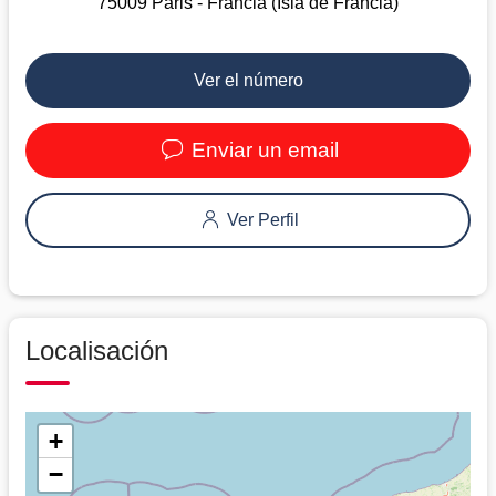
75009 Paris - Francia (Isla de Francia)
Ver el número
Enviar un email
Ver Perfil
Localisación
+
−