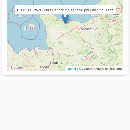
TOUCH DOWN - Pura Sangre Inglés 1998 por Dashing Blade
Leaflet
| © OpenStreetMap contributors