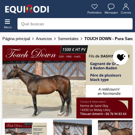
Preferidos
Mensajes
Cuenta
Menú
Página principal
Anuncios
Sementales
TOUCH DOWN - Pura Sangre