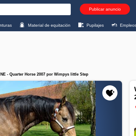
Publicar anuncio
turas
Material de equitación
Pupilajes
Empleo
 - Quarter Horse 2007 por Wimpys little Step