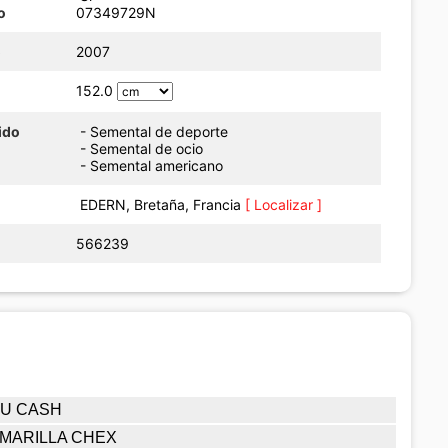
o
07349729N
o
2007
152.0
ido
- Semental de deporte
- Semental de ocio
- Semental americano
EDERN, Bretaña, Francia
[ Localizar ]
566239
U CASH
MARILLA CHEX