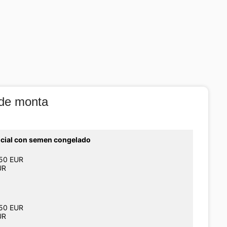
 de monta
ficial con semen congelado
250 EUR
UR
250 EUR
UR