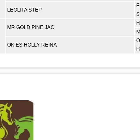
F
LEOLITA STEP
S
H
MR GOLD PINE JAC
M
O
OKIES HOLLY REINA
H