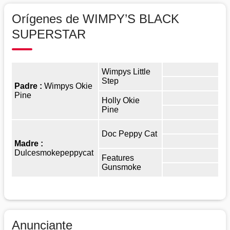
Orígenes de WIMPY’S BLACK
SUPERSTAR
Wimpys Little
Step
Padre :
Wimpys Okie
Pine
Holly Okie
Pine
Doc Peppy Cat
Madre :
Dulcesmokepeppycat
Features
Gunsmoke
Anunciante