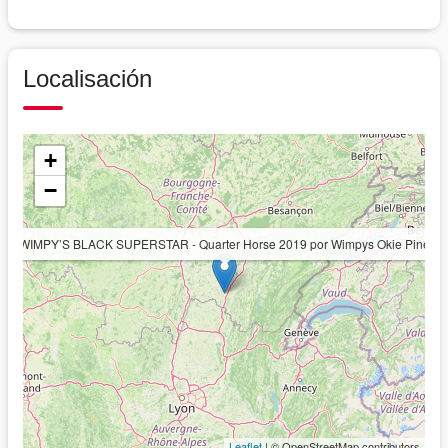
Localisación
+
−
WIMPY’S BLACK SUPERSTAR - Quarter Horse 2019 por Wimpys Okie Pine
Leaflet
| © OpenStreetMap contributors