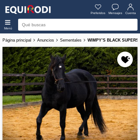
Preferidos
Mensajes
Cuenta
Menú
Página principal
Anuncios
Sementales
WIMPY’S BLACK SUPERSTAR