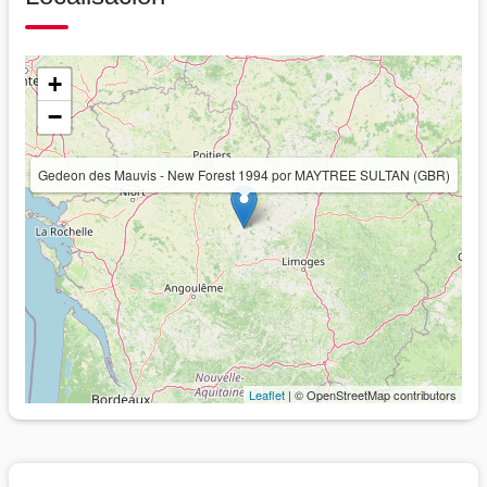
+
−
Gedeon des Mauvis - New Forest 1994 por MAYTREE SULTAN (GBR)
Leaflet
| © OpenStreetMap contributors