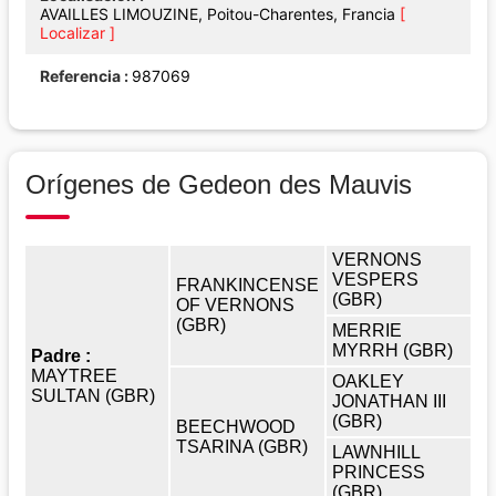
AVAILLES LIMOUZINE, Poitou-Charentes, Francia
[
Localizar ]
Referencia
987069
Orígenes de Gedeon des Mauvis
VERNONS
VESPERS
FRANKINCENSE
(GBR)
OF VERNONS
(GBR)
MERRIE
MYRRH (GBR)
Padre :
MAYTREE
OAKLEY
SULTAN (GBR)
JONATHAN III
(GBR)
BEECHWOOD
TSARINA (GBR)
LAWNHILL
PRINCESS
(GBR)