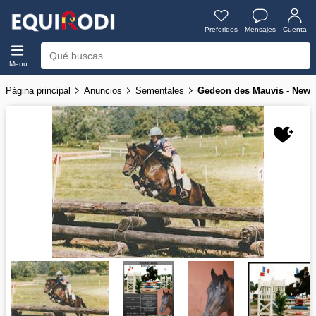
Preferidos
Mensajes
Cuenta
Menú
Página principal
Anuncios
Sementales
Gedeon des Mauvis - New