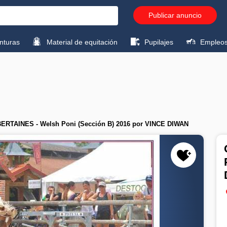
Publicar anuncio
turas
Material de equitación
Pupilajes
Empleo
RTAINES - Welsh Poni (Sección B) 2016 por VINCE DIWAN