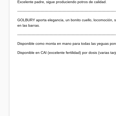
Excelente padre, sigue produciendo potros de calidad.
----------------------------------------------------------------------------
GOLBURY aporta elegancia, un bonito cuello, locomoción, s
en las barras.
----------------------------------------------------------------------------
Disponible como monta en mano para todas las yeguas po
Disponible en CAI (excelente fertilidad) por dosis (varias tarj