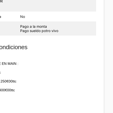
UR
o
No
Pago a la monta
Pago sueldo potro vivo
ondiciones
 EN MAIN :
c
t 250€00ttc
400€00ttc