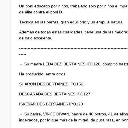
Un poni educado por niños, trabajado sólo por niños e impar
de élite contra el poni D.
Técnica en las barras, gran equilibrio y un empuje natural.
Además de todas estas cualidades, tiene una de las mejores
de bajo excelente.
----------------------------------------------------------------------------
-----
→ Su madre LEDA DES BERTAINES IPO126, compitió hasta B
Ha producido, entre otros:
SHARON DES BERTAINES IPO156
DESCARADA DES BERTAINES IPO127
ISKEYAR DES BERTAINES IPO120
→ Su padre, VINCE DIWAN, padre de 46 potros, 41 de ellos
indexados, por lo que más de la mitad, de pura raza, en pon