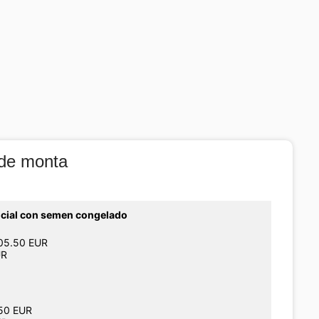
 de monta
ficial con semen congelado
105.50 EUR
UR
150 EUR