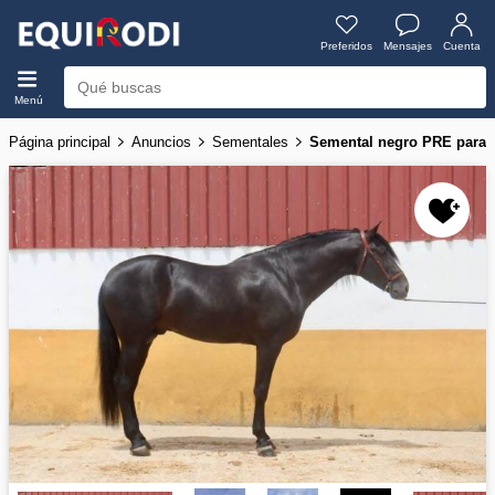
Preferidos
Mensajes
Cuenta
Menú
Página principal
Anuncios
Sementales
Semental negro PRE para 