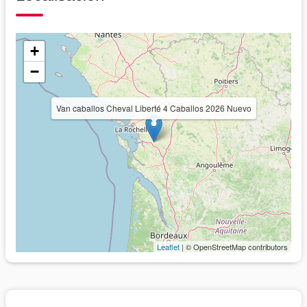
+
−
Van caballos Cheval Liberté 4 Caballos 2026 Nuevo
Leaflet
| © OpenStreetMap contributors