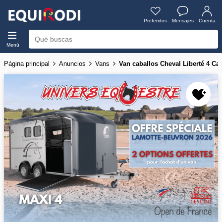
Preferidos
Mensajes
Cuenta
Menú
Página principal
Anuncios
Vans
Van caballos Cheval Liberté 4 Ca