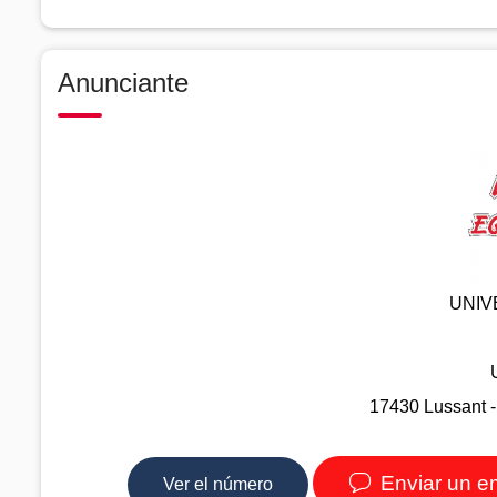
Anunciante
UNIV
17430 Lussant -
Enviar un e
Ver el número