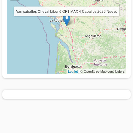
Van caballos Cheval Liberté OPTIMAX 4 Caballos 2026 Nuevo
Leaflet
| © OpenStreetMap contributors