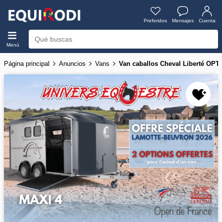
Preferidos
Mensajes
Cuenta
Menú
Página principal
Anuncios
Vans
Van caballos Cheval Liberté OPT