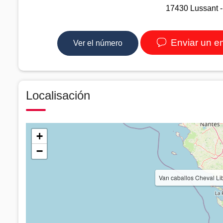
17430 Lussant -
Enviar un e
Ver el número
Localisación
+
−
Van caballos Cheval L