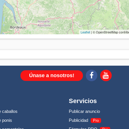
Leaflet
| © OpenStreetMap contrib
Únase a nosotros!
Servicios
 caballos
Publicar anuncio
 ponis
Publicidad
Pro