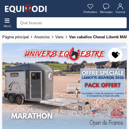
Preferidos
Mensajes
Cuenta
Menú
Página principal
Anuncios
Vans
Van caballos Cheval Liberté MA