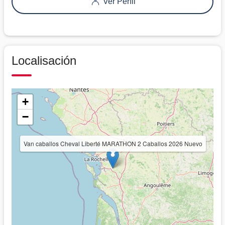
Ver Perfil
Localisación
+
−
Van caballos Cheval Liberté MARATHON 2 Caballos 2026 Nuevo