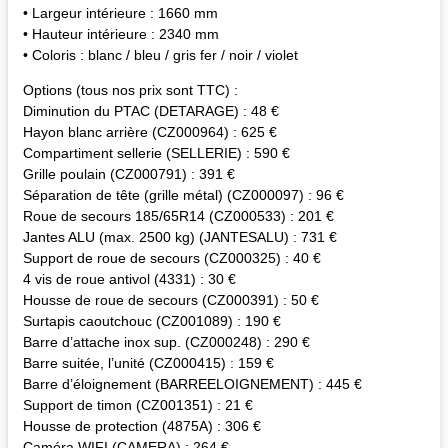
• Largeur intérieure : 1660 mm
• Hauteur intérieure : 2340 mm
• Coloris : blanc / bleu / gris fer / noir / violet
Options (tous nos prix sont TTC) :
Diminution du PTAC (DETARAGE) : 48 €
Hayon blanc arrière (CZ000964) : 625 €
Compartiment sellerie (SELLERIE) : 590 €
Grille poulain (CZ000791) : 391 €
Séparation de tête (grille métal) (CZ000097) : 96 €
Roue de secours 185/65R14 (CZ000533) : 201 €
Jantes ALU (max. 2500 kg) (JANTESALU) : 731 €
Support de roue de secours (CZ000325) : 40 €
4 vis de roue antivol (4331) : 30 €
Housse de roue de secours (CZ000391) : 50 €
Surtapis caoutchouc (CZ001089) : 190 €
Barre d’attache inox sup. (CZ000248) : 290 €
Barre suitée, l’unité (CZ000415) : 159 €
Barre d’éloignement (BARREELOIGNEMENT) : 445 €
Support de timon (CZ001351) : 21 €
Housse de protection (4875A) : 306 €
Caméra WIFI (CAMERA) : 264 €