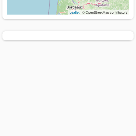
Leaflet
| © OpenStreetMap contributors