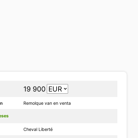
19 900
ón
Remolque van en venta
eses
Cheval Liberté