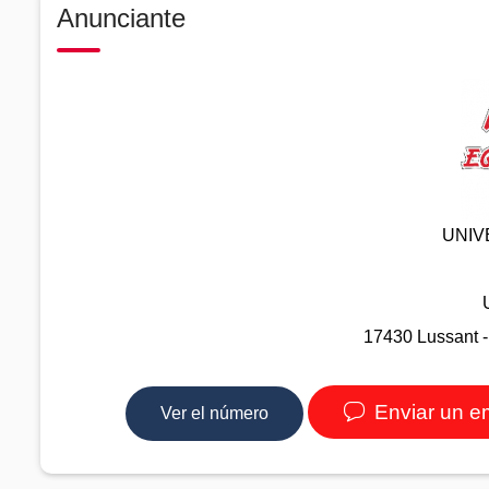
Anunciante
UNIV
17430 Lussant -
Enviar un e
Ver el número