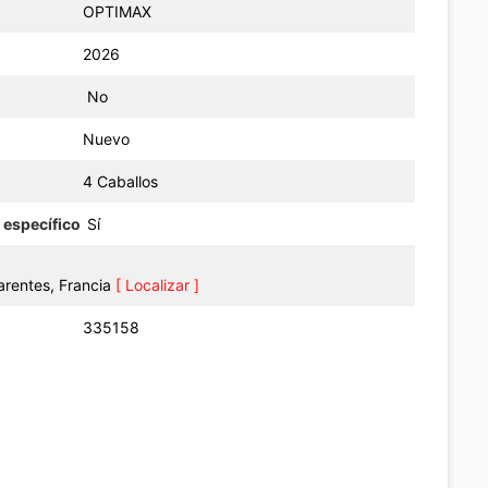
OPTIMAX
2026
No
Nuevo
4 Caballos
 específico
Sí
arentes, Francia
[ Localizar ]
335158