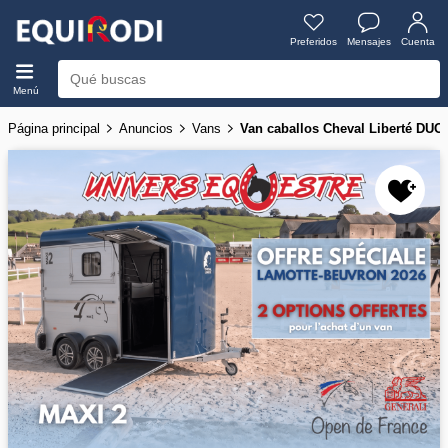
Preferidos
Mensajes
Cuenta
Menú
Página principal
Anuncios
Vans
Van caballos Cheval Liberté DU