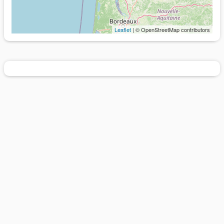
Leaflet
| © OpenStreetMap contributors