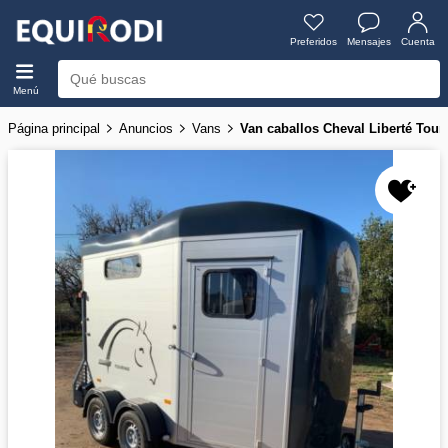
Preferidos
Mensajes
Cuenta
Menú
Página principal
Anuncios
Vans
Van caballos Cheval Liberté Tou