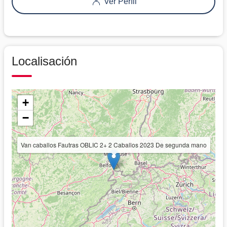
Ver Perfil
Localisación
+
−
Van caballos Fautras OBLIC 2+ 2 Caballos 2023 De segunda mano