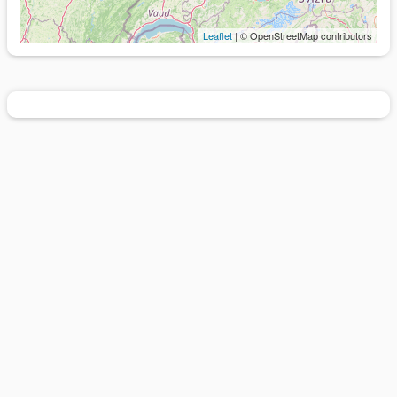
Leaflet
| © OpenStreetMap contributors