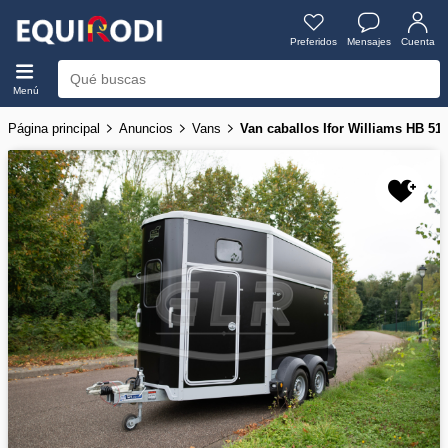
Preferidos
Mensajes
Cuenta
Menú
Página principal
Anuncios
Vans
Van caballos Ifor Williams HB 5