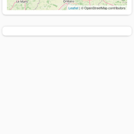
Leaflet
| © OpenStreetMap contributors