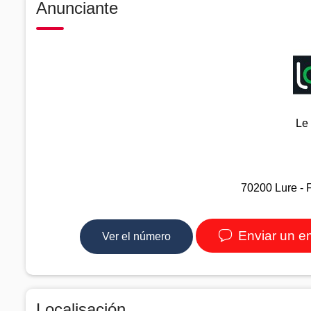
Anunciante
Le
70200 Lure - 
Enviar un e
Ver el número
Localisación