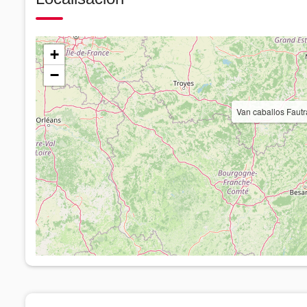
+
−
Van caballos Faut