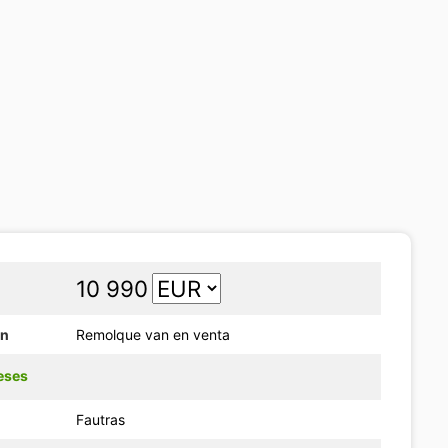
10 990
ón
Remolque van en venta
eses
Fautras