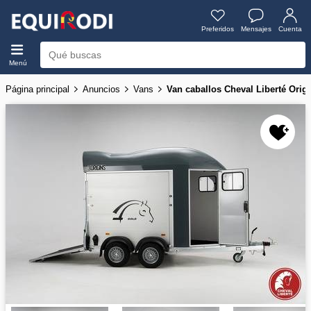
Preferidos
Mensajes
Cuenta
Menú
Página principal
Anuncios
Vans
Van caballos Cheval Liberté Orig