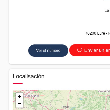
Le
70200 Lure - 
Enviar un e
Ver el número
Localisación
+
−