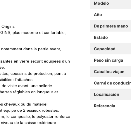
Modelo
Año
De primera mano
d Origins
GINS, plus moderne et confortable,
Estado
Capacidad
r notamment dans la partie avant,
Peso sin carga
ssantes en verre securit équipées d’un
ée.
Caballos viajan
ottes, coussins de protection, pont à
ibilités d’attaches.
Carné de conducir
 de visite avant, une sellerie
barres réglables en longueur et
Localisación
des chevaux ou du matériel.
Referencia
t équipé de 2 essieux robustes.
um, le composite, le polyester renforcé
 niveau de la caisse extérieure