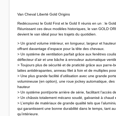
Van Cheval Liberté Gold Origins
Redécouvrez le Gold First et le Gold II réunis en un : le Gol
Réunissant ces deux modèles historiques, le van GOLD ORI
devient le van idéal pour les trajets du quotidien.
> Un grand volume intérieur, en longueur, largeur et hauteu
offrant davantage d’espace pour la tête des chevaux.
> Un système de ventilation parfait grâce aux fenêtres couli
déflecteur d’air et une bâche à enrouleur automatique ventil
> Toujours plus de sécurité et de praticité grâce aux parre-b
lattes antidérapantes, anneau filet à foin et de multiples poss
> Une plus grande facilité d’utilisation avec une grande porte
volumineuse (en option), une roue jockey automatique, des 
hauteur
> Un système pont/porte arrière de série, facilitant l’accès 
> Un châssis totalement mécano soudé, galvanisé à chaud e
> L’emploi de matériaux de grande qualité tels que l’alumini
qui garantissent une bonne durabilité dans le temps, tant au
qu’intérieure.