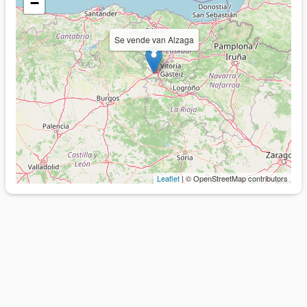
−
Se vende van Alzaga
Leaflet
| © OpenStreetMap contributors