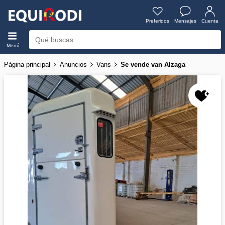
Preferidos
Mensajes
Cuenta
Menú
Página principal
Anuncios
Vans
Se vende van Alzaga