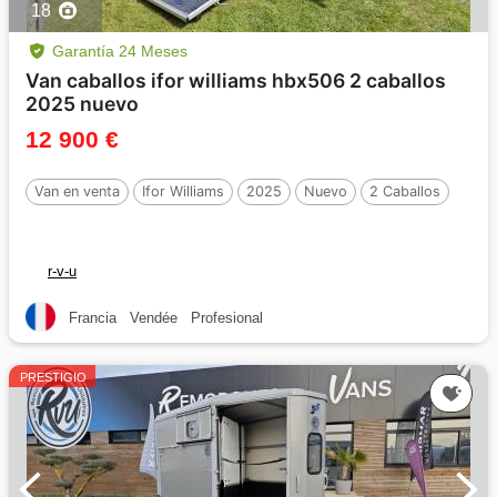
18
Garantía 24 Meses
Van caballos ifor williams hbx506 2 caballos
2025 nuevo
12 900 €
Van en venta
Ifor Williams
2025
Nuevo
2 Caballos
r-v-u
Francia
Vendée
Profesional
PRESTIGIO