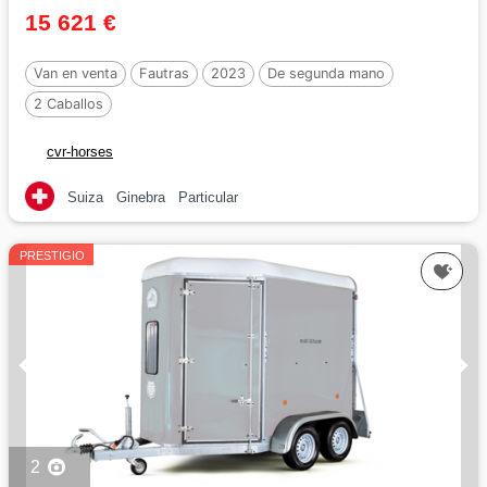
15 621 €
Van en venta
Fautras
2023
De segunda mano
2 Caballos
cvr-horses
Suiza
Ginebra
Particular
PRESTIGIO
2