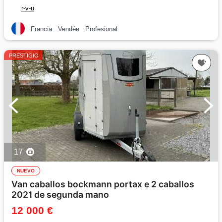
r-v-u
Francia
Vendée
Profesional
PRESTIGIO
17
NUEVO
Van caballos bockmann portax e 2 caballos
2021 de segunda mano
12 000 €