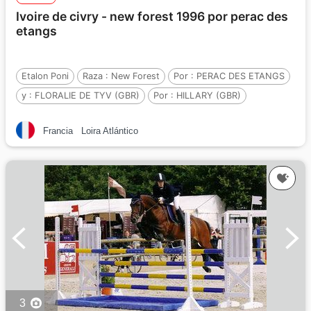
Ivoire de civry - new forest 1996 por perac des
etangs
Etalon Poni
Raza :
New Forest
Por :
PERAC DES ETANGS
y :
FLORALIE DE TYV (GBR)
Por :
HILLARY (GBR)
Francia
Loira Atlántico
3