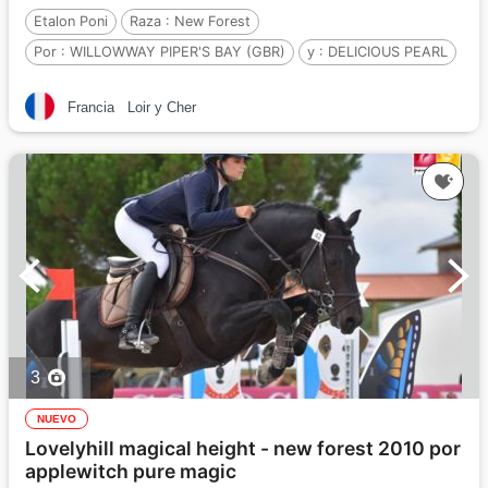
Etalon Poni
Raza :
New Forest
Por :
WILLOWWAY PIPER'S BAY (GBR)
y :
DELICIOUS PEARL
Por :
LAVENDER STARDUST OF WOOT (GBR
Francia
Loir y Cher
3
NUEVO
Lovelyhill magical height - new forest 2010 por
applewitch pure magic