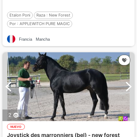
Etalon Poni
Raza :
New Forest
Por :
APPLEWITCH PURE MAGIC
y :
YEWTREE ON HIGH (GBR)
Francia
Mancha
Por :
UNPREDICTABLE OF MAILLARD (GBR
2
NUEVO
Joystick des marronniers (bel) - new forest