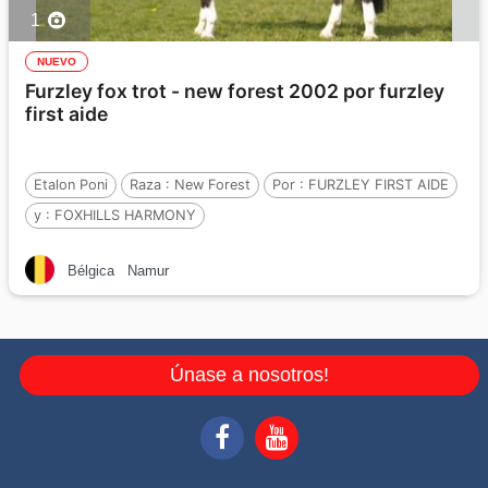
1
NUEVO
Furzley fox trot - new forest 2002 por furzley
first aide
Etalon Poni
Raza :
New Forest
Por :
FURZLEY FIRST AIDE
y :
FOXHILLS HARMONY
Por :
LUCKINGTON SPORTAID (GBR)
Bélgica
Namur
Únase a nosotros!