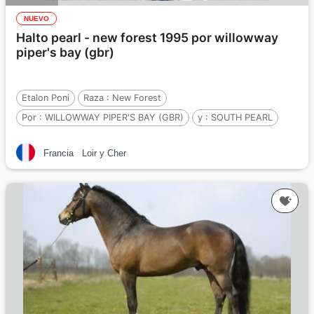
NUEVO
Halto pearl - new forest 1995 por willowway
piper's bay (gbr)
Etalon Poni
Raza :
New Forest
Por :
WILLOWWAY PIPER'S BAY (GBR)
y :
SOUTH PEARL
Por :
LANCERO DU GALION
Francia
Loir y Cher