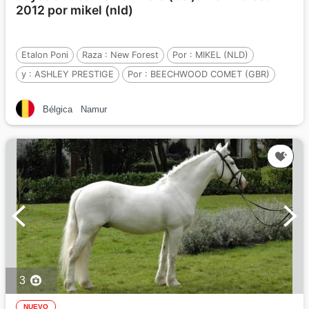
2012 por mikel (nld)
Etalon Poni
Raza :
New Forest
Por :
MIKEL (NLD)
y :
ASHLEY PRESTIGE
Por :
BEECHWOOD COMET (GBR)
Bélgica
Namur
3
NUEVO