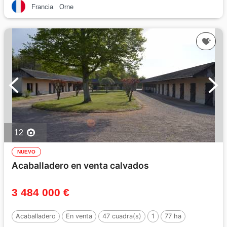
Francia
Orne
12
NUEVO
Acaballadero en venta calvados
3 484 000 €
Acaballadero
En venta
47 cuadra(s)
1
77 ha