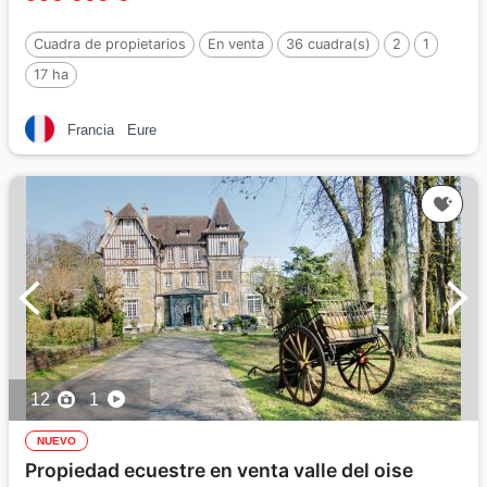
Cuadra de propietarios
En venta
36 cuadra(s)
2
1
17 ha
Francia
Eure
12
1
NUEVO
Propiedad ecuestre en venta valle del oise