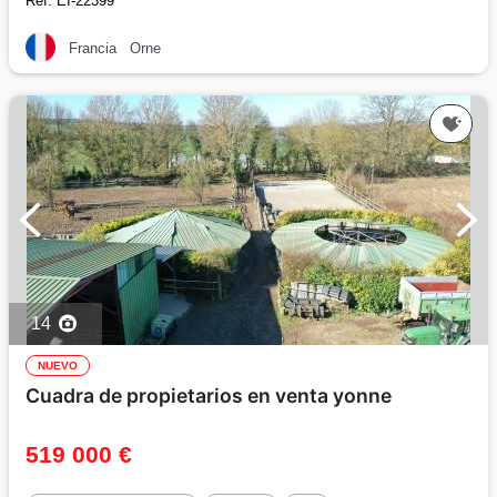
Réf. EI-22399
Francia
Orne
14
NUEVO
Cuadra de propietarios en venta yonne
519 000 €