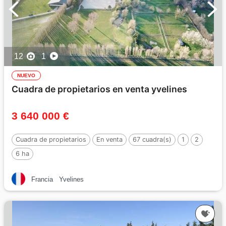
12
1
NUEVO
Cuadra de propietarios en venta yvelines
3 640 000 €
Cuadra de propietarios
En venta
67 cuadra(s)
1
2
6 ha
Francia
Yvelines