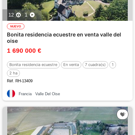
12
1
NUEVO
Bonita residencia ecuestre en venta valle del
oise
1 690 000 €
Bonita residencia ecuestre
En venta
7 cuadra(s)
1
2 ha
Réf. RH-13409
Francia
Valle Del Oise