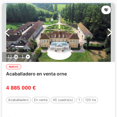
12
1
NUEVO
Acaballadero en venta orne
4 885 000 €
Acaballadero
En venta
45 cuadra(s)
1
120 ha