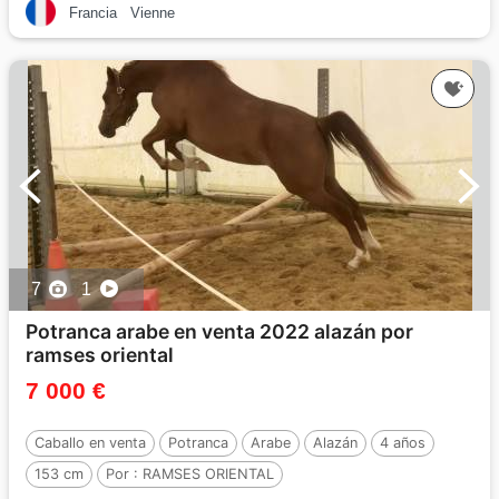
Francia
Vienne
7
1
Potranca arabe en venta 2022 alazán por
ramses oriental
7 000 €
Caballo en venta
Potranca
Arabe
Alazán
4 años
153 cm
Por :
RAMSES ORIENTAL