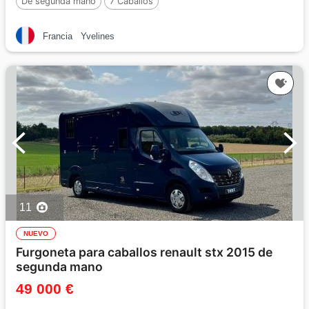
De segunda mano
7 Caballos
Francia
Yvelines
11
NUEVO
Furgoneta para caballos renault stx 2015 de
segunda mano
49 000 €