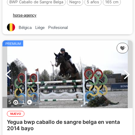
BWP Caballo de Sangre Belga
Negro
5 años
165 cm
Por :
BURBERRY DK Z
horse-agency
Bélgica
Liège
Profesional
PREMIUM
5
1
NUEVO
Yegua bwp caballo de sangre belga en venta
2014 bayo