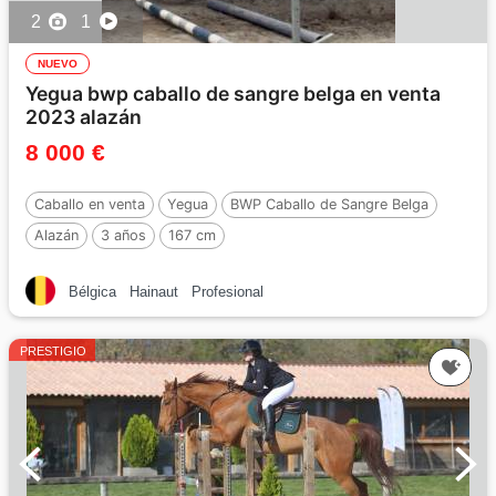
2
1
NUEVO
Yegua bwp caballo de sangre belga en venta
2023 alazán
8 000 €
Caballo en venta
Yegua
BWP Caballo de Sangre Belga
Alazán
3 años
167 cm
Bélgica
Hainaut
Profesional
PRESTIGIO