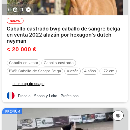
6
1
NUEVO
Caballo castrado bwp caballo de sangre belga
en venta 2022 alazán por hexagon's dutch
neyman
< 20 000 €
Caballo en venta
Caballo castrado
BWP Caballo de Sangre Belga
Alazán
4 años
172 cm
Por :
HEXAGON'S DUTCH NEYMAN
ecurie-cg-dressage
Francia
Saona y Loira
Profesional
PREMIUM