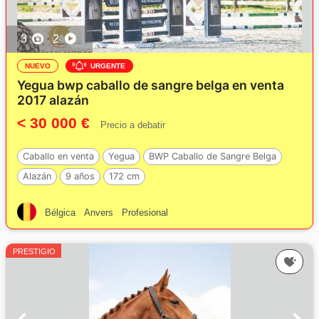
3
2
NUEVO
URGENTE
Yegua bwp caballo de sangre belga en venta
2017 alazán
< 30 000 €
Precio a debatir
Caballo en venta
Yegua
BWP Caballo de Sangre Belga
Alazán
9 años
172 cm
Bélgica
Anvers
Profesional
PRESTIGIO