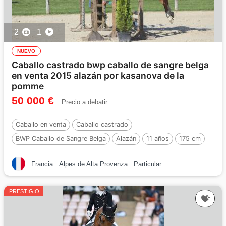
2
1
NUEVO
Caballo castrado bwp caballo de sangre belga
en venta 2015 alazán por kasanova de la
pomme
50 000 €
Precio a debatir
Caballo en venta
Caballo castrado
BWP Caballo de Sangre Belga
Alazán
11 años
175 cm
Por :
Kasanova de la pomme
Francia
Alpes de Alta Provenza
Particular
PRESTIGIO