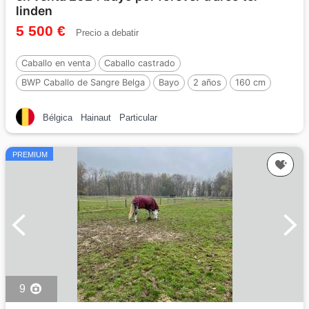
linden
5 500 €
Precio a debatir
Caballo en venta
Caballo castrado
BWP Caballo de Sangre Belga
Bayo
2 años
160 cm
Por :
Forever d’Arco Ter Linden
Bélgica
Hainaut
Particular
PREMIUM
9