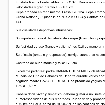
Finalista 6 años Fontainebleau - ISO137. ¡Darius es ahora 
velocidades y gran premio 130-135 cm!
Cepa probada en rendimiento. Presa ISO 124. Cepa Trompe
Grand National) - Quadrille de Nuit Z ISO 124 y Cantate de
141.
Sus cualidades deportivas intrínsecas:
Su impulsión natural de caballo de sangre (ligero, fino y ráp
Su facilidad de uso (franco y valiente), es fácil de manejar 
Su eficacia (amable y respetuoso), corrige cuando es necesar
Castrado de buen modelo y talla: 170 cm
Excelente pedigree: padre DIAMANT DE SEMILLY clasificad
Mundial de Cría de Caballos de Deporte durante varios añ
segunda madre GAVOTTE DE NUIT ha producido yeguas clasi
1,30 a 1,50 m.
Caballo dócil, vivaz y simpático, debería gustar a un jinete
numerosos vídeos de sus recorridos. Puede verlo y probarlo
a 70 km de París, cerca de HOUDAN, en los confines de N