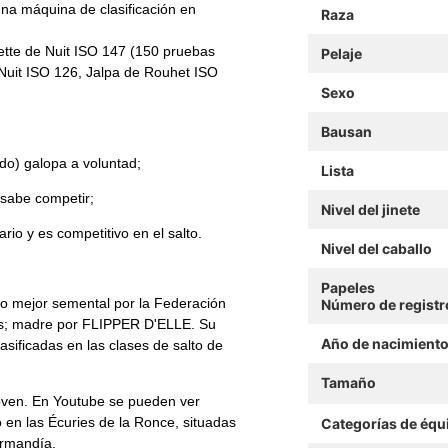
una máquina de clasificación en
Raza
tte de Nuit ISO 147 (150 pruebas
Pelaje
 Nuit ISO 126, Jalpa de Rouhet ISO
Sexo
Bausan
ido) galopa a voluntad;
Lista
y sabe competir;
Nivel del jinete
io y es competitivo en el salto.
Nivel del caballo
Papeles
o mejor semental por la Federación
Número de registr
os; madre por FLIPPER D'ELLE. Su
Año de nacimient
ficadas en las clases de salto de
Tamaño
 joven. En Youtube se pueden ver
 en las Écuries de la Ronce, situadas
Categorías de équ
ormandía.