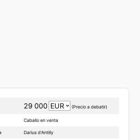
29 000
(Precio a debatir)
Caballo en venta
o
Darius d'Antilly