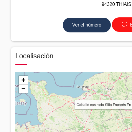
94320 THIAIS -
E
Ver el número
Localisación
+
−
Caballo castrado Silla Francés 