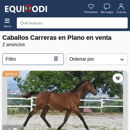
Preferidos
Mensajes
Cuenta
Menú
Caballos Carreras en Plano en venta
2 anuncios
≣
Filtro
BASICO