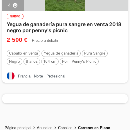
4
NUEVO
Yegua de ganadería pura sangre en venta 2018
negro por penny's picnic
2 500 €
Precio a debatir
Caballo en venta
Yegua de ganadería
Pura Sangre
Negro
8 años
164 cm
Por :
Penny's Picnic
Francia
Norte
Profesional
Página principal
Anuncios
Caballos
Carreras en Plano