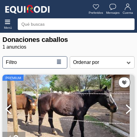
Preferidos
Mensajes
Cuenta
Menú
Donaciones caballos
1 anuncios
≣
Filtro
PREMIUM