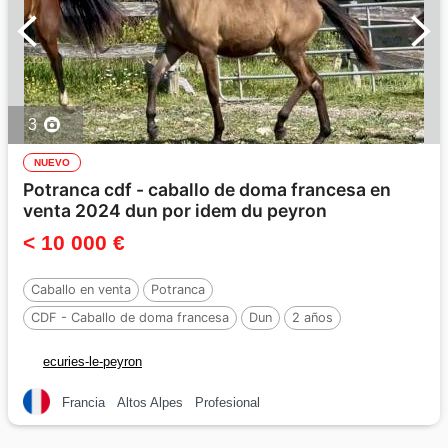
3
NUEVO
Potranca cdf - caballo de doma francesa en
venta 2024 dun por idem du peyron
< 10 000 €
Caballo en venta
Potranca
CDF - Caballo de doma francesa
Dun
2 años
Por :
idem du peyron
ecuries-le-peyron
Francia
Altos Alpes
Profesional