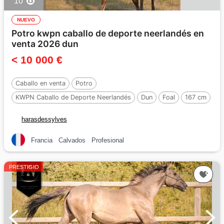
10
NUEVO
Potro kwpn caballo de deporte neerlandés en
venta 2026 dun
< 10 000 €
Caballo en venta
Potro
KWPN Caballo de Deporte Neerlandés
Dun
Foal
167 cm
harasdessylves
Francia
Calvados
Profesional
PRESTIGIO