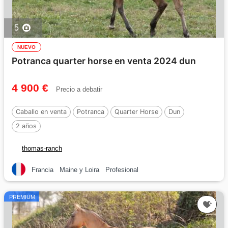
5
NUEVO
Potranca quarter horse en venta 2024 dun
4 900 €
Precio a debatir
Caballo en venta
Potranca
Quarter Horse
Dun
2 años
thomas-ranch
Francia
Maine y Loira
Profesional
PREMIUM