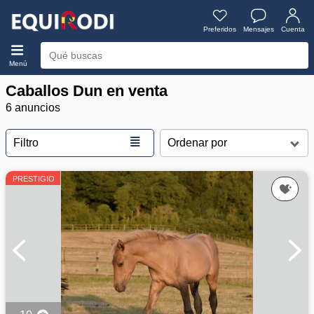
Preferidos
Mensajes
Cuenta
Menú
Caballos Dun en venta
6 anuncios
≣
Filtro
PRESTIGIO