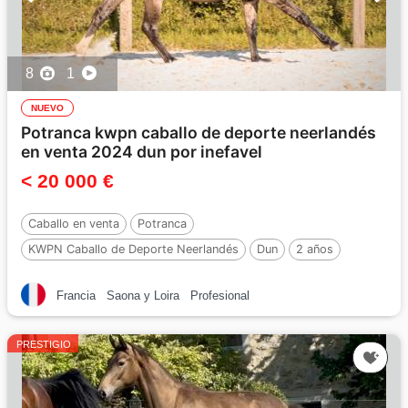
8
1
NUEVO
Potranca kwpn caballo de deporte neerlandés
en venta 2024 dun por inefavel
< 20 000 €
Caballo en venta
Potranca
KWPN Caballo de Deporte Neerlandés
Dun
2 años
160 cm
Por :
Inefavel
Francia
Saona y Loira
Profesional
PRESTIGIO