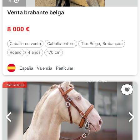
4
Venta brabante belga
8 000 €
Caballo en venta
Caballo entero
Tiro Belga, Brabançon
Roano
4 años
170 cm
España
Valencia
Particular
PRESTIGIO