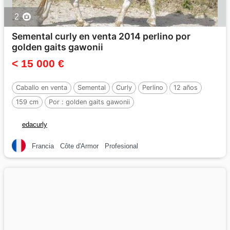
2
Semental curly en venta 2014 perlino por
golden gaits gawonii
< 15 000 €
Caballo en venta
Semental
Curly
Perlino
12 años
159 cm
Por :
golden gaits gawonii
edacurly
Francia
Côte d'Armor
Profesional