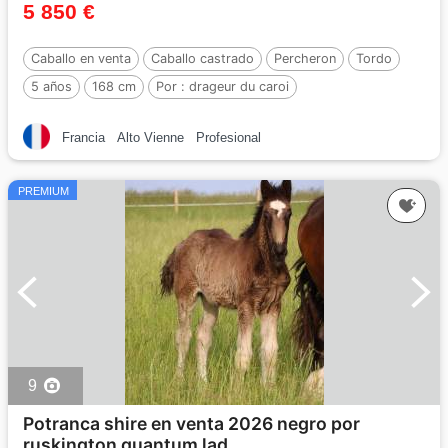
5 850 €
Caballo en venta
Caballo castrado
Percheron
Tordo
5 años
168 cm
Por :
drageur du caroi
Francia
Alto Vienne
Profesional
PREMIUM
9
Potranca shire en venta 2026 negro por
ruskington quantum lad