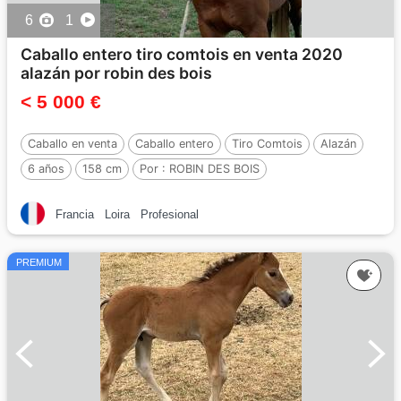
6
1
Caballo entero tiro comtois en venta 2020
alazán por robin des bois
< 5 000 €
Caballo en venta
Caballo entero
Tiro Comtois
Alazán
6 años
158 cm
Por :
ROBIN DES BOIS
Francia
Loira
Profesional
PREMIUM