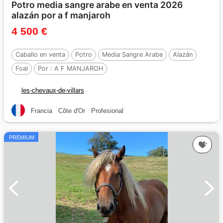
Potro media sangre arabe en venta 2026
alazán por a f manjaroh
4 500 €
Caballo en venta
Potro
Media Sangre Arabe
Alazán
Foal
Por :
A F MANJAROH
les-chevaux-de-villars
Francia
Côte d'Or
Profesional
PREMIUM