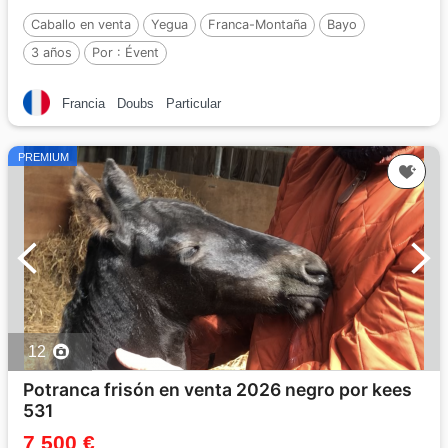
Caballo en venta
Yegua
Franca-Montaña
Bayo
3 años
Por :
Évent
Francia
Doubs
Particular
PREMIUM
12
Potranca frisón en venta 2026 negro por kees
531
7 500 €