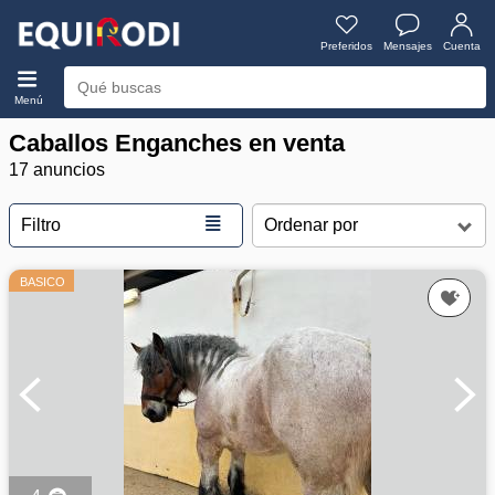
Preferidos
Mensajes
Cuenta
Menú
Caballos Enganches en venta
17 anuncios
≣
Filtro
BASICO