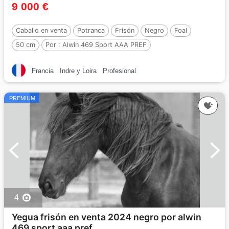
9 000 €
Caballo en venta
Potranca
Frisón
Negro
Foal
50 cm
Por :
Alwin 469 Sport AAA PREF
Francia
Indre y Loira
Profesional
PREMIUM
4
Yegua frisón en venta 2024 negro por alwin
469 sport aaa pref