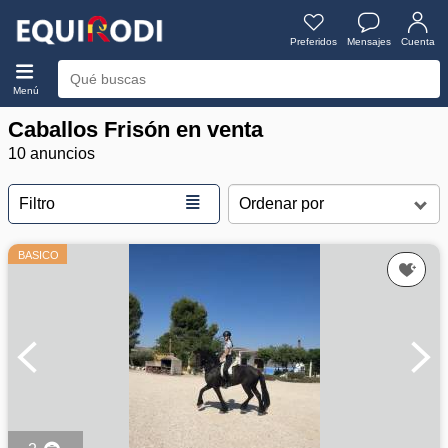
Preferidos
Mensajes
Cuenta
Menú
Caballos Frisón en venta
10 anuncios
≣
Filtro
BASICO