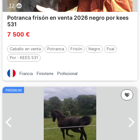
12
Potranca frisón en venta 2026 negro por kees
531
7 500 €
Caballo en venta
Potranca
Frisón
Negro
Foal
Por :
KEES 531
Francia
Finisterre
Profesional
PREMIUM