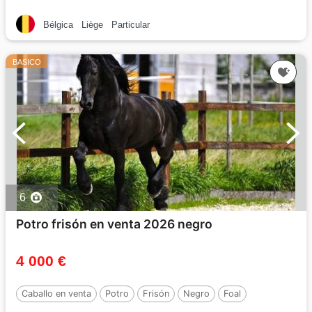
Bélgica
Liège
Particular
BASICO
6
Potro frisón en venta 2026 negro
4 000 €
Caballo en venta
Potro
Frisón
Negro
Foal