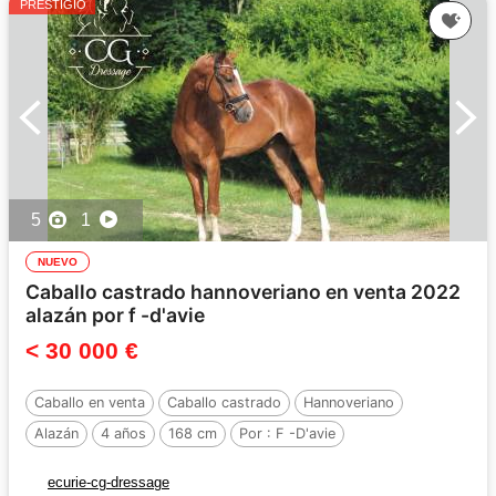
PRESTIGIO
5
1
NUEVO
Caballo castrado hannoveriano en venta 2022
alazán por f -d'avie
< 30 000 €
Caballo en venta
Caballo castrado
Hannoveriano
Alazán
4 años
168 cm
Por :
F -D'avie
ecurie-cg-dressage