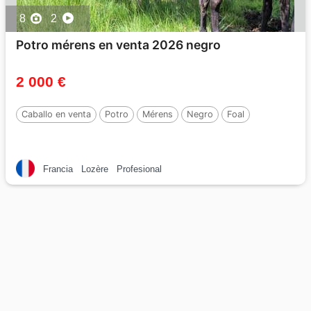
8
2
Potro mérens en venta 2026 negro
2 000 €
Caballo en venta
Potro
Mérens
Negro
Foal
Francia
Lozère
Profesional