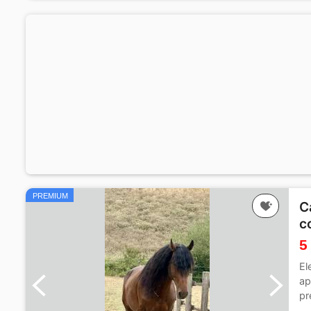
PREMIUM
C
c
5
El
ap
pr
ar