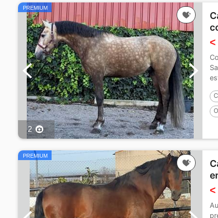
PREMIUM
C
c
<
Co
Sa
es
C
O
2
PREMIUM
C
e
<
Au
pr