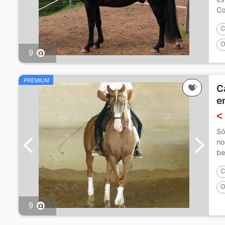
Co
C
O
9
PREMIUM
C
e
<
Só
no
be
C
O
9