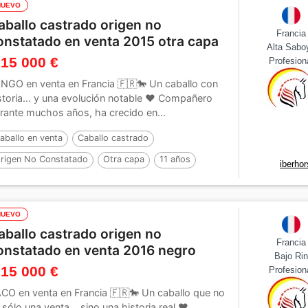
NUEVO
aballo castrado origen no
Francia
onstatado en venta 2015 otra capa
Alta Sabo
 15 000 €
Profesion
NGO en venta en Francia 🇫🇷🐎 Un caballo con
storia... y una evolución notable ❤️ Compañero
rante muchos años, ha crecido en...
aballo en venta
Caballo castrado
rigen No Constatado
Otra capa
11 años
iberho
NUEVO
aballo castrado origen no
Francia
onstatado en venta 2016 negro
Bajo Ri
 15 000 €
Profesion
CO en venta en Francia 🇫🇷🐎 Un caballo que no
 sólo una venta... sino una historia real ❤️