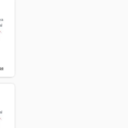
ya
al
rse
n
al