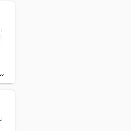
al
rse
al