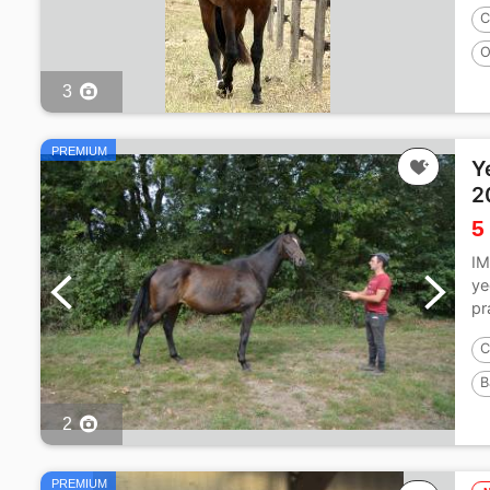
C
O
3
PREMIUM
Y
2
5
IM
ye
pr
C
B
2
PREMIUM