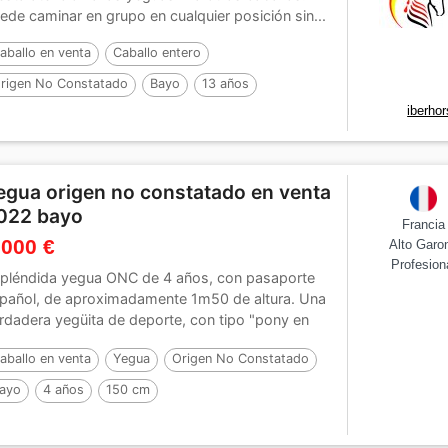
ede caminar en grupo en cualquier posición sin...
aballo en venta
Caballo entero
rigen No Constatado
Bayo
13 años
iberho
egua origen no constatado en venta
022 bayo
Francia
 000 €
Alto Garo
Profesion
pléndida yegua ONC de 4 años, con pasaporte
pañol, de aproximadamente 1m50 de altura. Una
rdadera yegüita de deporte, con tipo "pony en
..
aballo en venta
Yegua
Origen No Constatado
ayo
4 años
150 cm