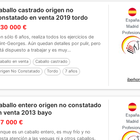
aballo castrado origen no
onstatado en venta 2019 tordo
España
 30 000 €
Madrid
Profesion
n sólo 6 años, realiza todos los ejercicios de
int-Georges. Aún quedan detalles por pulir, pero
tá dispuesto a trabajar y es muy...
aballo en venta
Caballo castrado
rigen No Constatado
Tordo
7 años
iberho
aballo entero origen no constatado
n venta 2013 bayo
España
 7 000 €
Madrid
Profesion
nque es un caballo entero, es muy frío y no
esta atención a las yeguas ni a otros caballos.