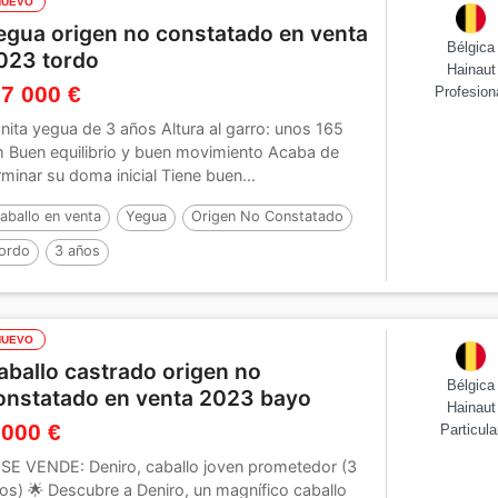
NUEVO
egua origen no constatado en venta
Bélgica
023 tordo
Hainaut
 7 000 €
Profesion
nita yegua de 3 años Altura al garro: unos 165
 Buen equilibrio y buen movimiento Acaba de
rminar su doma inicial Tiene buen...
aballo en venta
Yegua
Origen No Constatado
ordo
3 años
NUEVO
aballo castrado origen no
Bélgica
onstatado en venta 2023 bayo
Hainaut
 000 €
Particula
 SE VENDE: Deniro, caballo joven prometedor (3
os) 🌟 Descubre a Deniro, un magnífico caballo