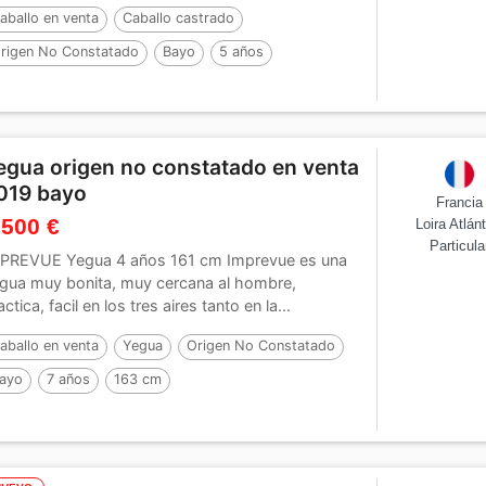
aballo en venta
Caballo castrado
rigen No Constatado
Bayo
5 años
egua origen no constatado en venta
019 bayo
Francia
 500 €
Loira Atlán
Particula
PREVUE Yegua 4 años 161 cm Imprevue es una
gua muy bonita, muy cercana al hombre,
actica, facil en los tres aires tanto en la...
aballo en venta
Yegua
Origen No Constatado
ayo
7 años
163 cm