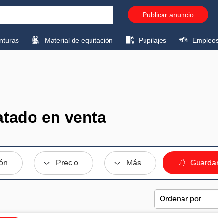
Publicar anuncio
turas
Material de equitación
Pupilajes
Empleo
atado en venta
ión
Precio
Más
Guardar