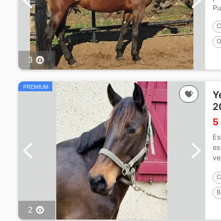
Pu
C
O
3
PREMIUM
Y
2
5
Es
es
ve
la.
C
B
2