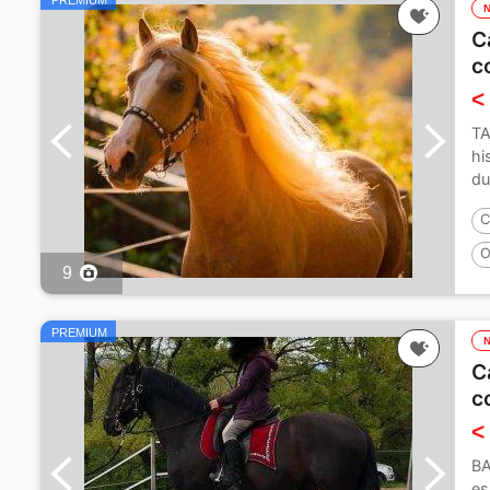
PREMIUM
C
c
<
TA
hi
du
C
O
9
PREMIUM
C
c
<
BA
es