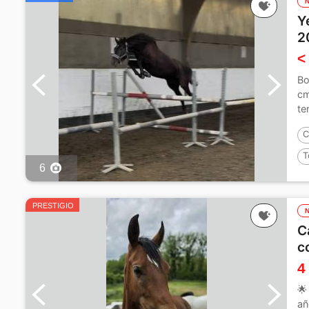
Y
2
<
Bo
cm
te
C
T
6
PRESTIGIO
C
c
4
🌟
añ