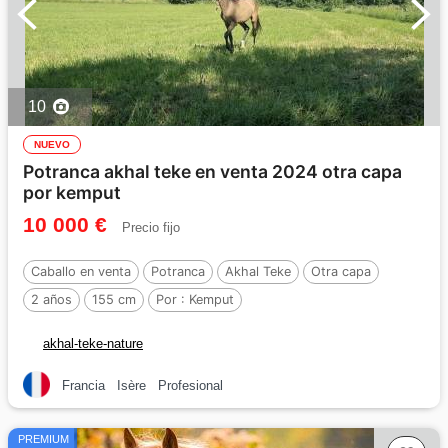
10
NUEVO
Potranca akhal teke en venta 2024 otra capa
por kemput
10 000 €
Precio fijo
Caballo en venta
Potranca
Akhal Teke
Otra capa
2 años
155 cm
Por :
Kemput
akhal-teke-nature
Francia
Isère
Profesional
PREMIUM