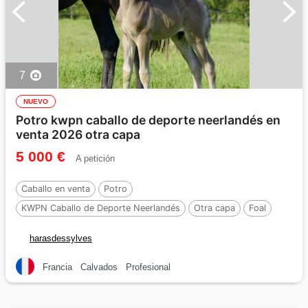
7
NUEVO
Potro kwpn caballo de deporte neerlandés en
venta 2026 otra capa
5 000 €
A petición
Caballo en venta
Potro
KWPN Caballo de Deporte Neerlandés
Otra capa
Foal
harasdessylves
Francia
Calvados
Profesional