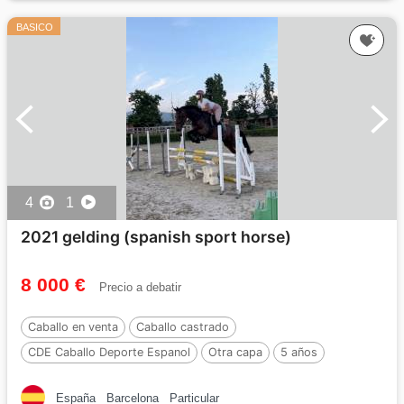
BASICO
4
1
2021 gelding (spanish sport horse)
8 000 €
Precio a debatir
Caballo en venta
Caballo castrado
CDE Caballo Deporte Espanol
Otra capa
5 años
158 cm
Por :
Gallo/Spirit Monte Alegre
España
Barcelona
Particular