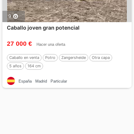
9
Caballo joven gran potencial
27 000 €
Hacer una oferta
Caballo en venta
Potro
Zangersheide
Otra capa
5 años
164 cm
España
Madrid
Particular