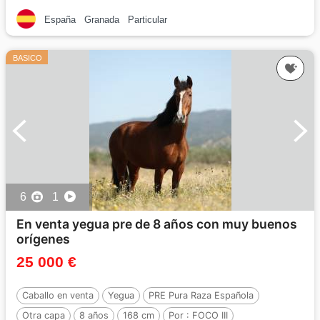
España
Granada
Particular
BASICO
6
1
En venta yegua pre de 8 años con muy buenos
orígenes
25 000 €
Caballo en venta
Yegua
PRE Pura Raza Española
Otra capa
8 años
168 cm
Por :
FOCO III