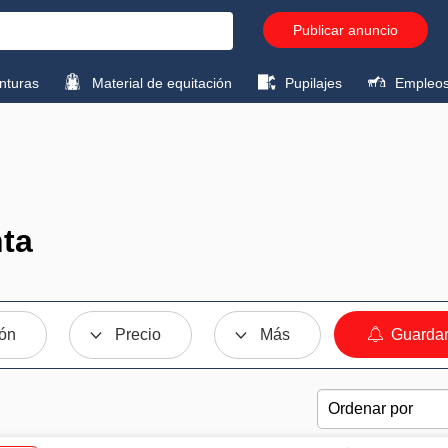
Publicar anuncio
turas
Material de equitación
Pupilajes
Empleo
nta
ión
Precio
Más
Guardar