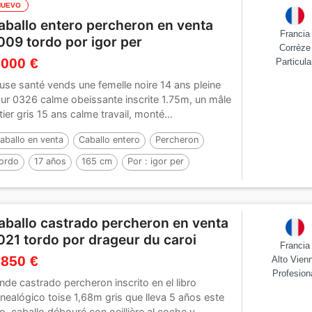
NUEVO
aballo entero percheron en venta
Francia
009 tordo por igor per
Corrèze
 000 €
Particula
use santé vends une femelle noire 14 ans pleine
ur 0326 calme obeissante inscrite 1.75m, un mâle
tier gris 15 ans calme travail, monté...
aballo en venta
Caballo entero
Percheron
ordo
17 años
165 cm
Por :
igor per
aballo castrado percheron en venta
021 tordo por drageur du caroi
Francia
 850 €
Alto Vien
Profesion
nde castrado percheron inscrito en el libro
nealógico toise 1,68m gris que lleva 5 años este
o, caballo débouré con oeillière al coche y...