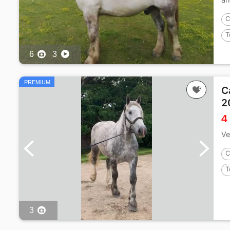
C
T
6
3
PREMIUM
C
2
4
Ve
C
T
3