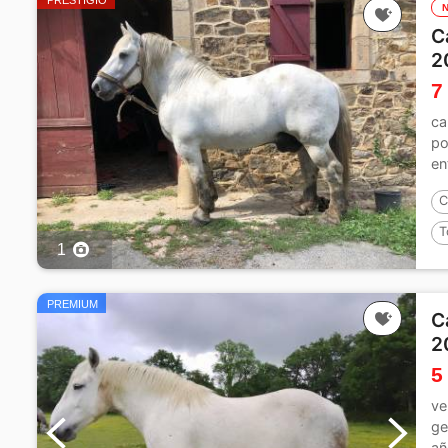
PRESTIGIO
C
2
7
ca
po
en
C
T
1
PREMIUM
C
2
5
ve
ge
añ