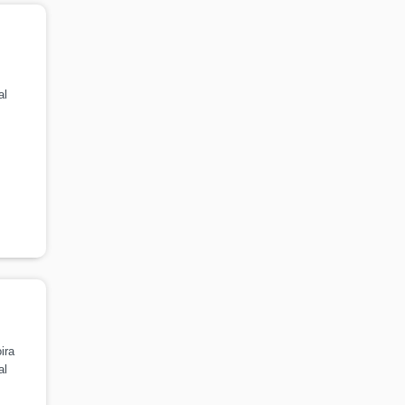
al
ira
al