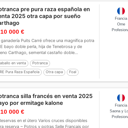
otranca pre pura raza española en
enta 2025 otra capa por sueño
Francia
arthago
Orne
Profesion
 10 000 €
 ganadería Puits Carré ofrece una magnífica potra
E bayo doble perla, hija de Tenebrosa y de
eno Carthago, semental castaño doble...
aballo en venta
Potranca
RE Pura Raza Española
Otra capa
Foal
60 cm
Por :
Sueño Carthago
otranca silla francés en venta 2025
ayo por ermitage kalone
Francia
 10 000 €
Saona y Lo
Profesion
Reservas en el útero Varios cruces disponibles
ra reserva ~ Potros y potras Selle Français por