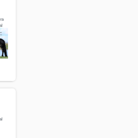
ira
al
al