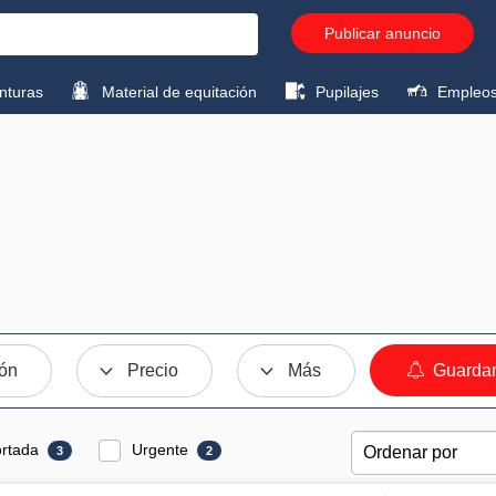
Publicar anuncio
turas
Material de equitación
Pupilajes
Empleo
ión
Precio
Más
Guardar
rtada
Urgente
3
2