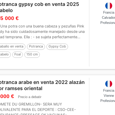
otranca gypsy cob en venta 2025
sabelo
Francia
 5 000 €
Calvado
Profesion
 Una potra con una buena cabeza y pezuñas Pink
dy ha sido cuidadosamente manejado desde una
ad temprana. Ella : - se sujeta perfectamente...
aballo en venta
Potranca
Gypsy Cob
sabelo
Foal
150 cm
otranca arabe en venta 2022 alazán
or ramses oriental
Francia
 000 €
Vienne
Precio a debatir
Profesion
OMETE DU GREMILLON- SERA MUY
LIVALENTE PARA EL DEPORTE : CSO-CEE-
NDURANCE-DRESSAGE OK VACUNAS-