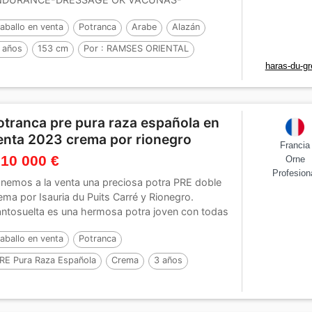
NTISTA-OSTEO- Breaking-in previsto para...
aballo en venta
Potranca
Arabe
Alazán
 años
153 cm
Por :
RAMSES ORIENTAL
haras-du-gr
otranca pre pura raza española en
enta 2023 crema por rionegro
Francia
 10 000 €
Orne
Profesion
nemos a la venta una preciosa potra PRE doble
ema por Isauria du Puits Carré y Rionegro.
ntosuelta es una hermosa potra joven con todas
...
aballo en venta
Potranca
RE Pura Raza Española
Crema
3 años
62 cm
Por :
Rionegro