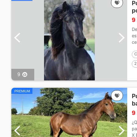
P
p
9
De
es
ce
co
C
2
9
PREMIUM
P
b
9
¿Q
pa
X 