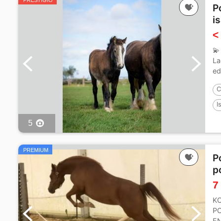
PRESTIGIO
P
i
<
💫
La
ed
C
I
5
PREMIUM
P
p
7
K
PO
E