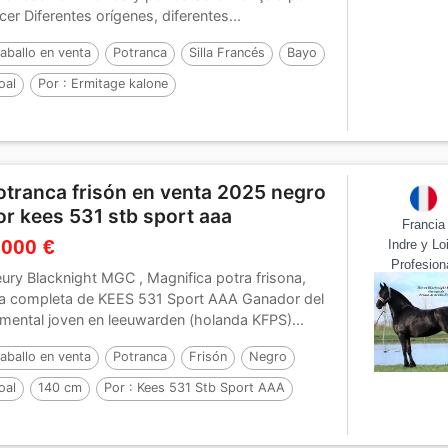
cer Diferentes orígenes, diferentes...
aballo en venta
Potranca
Silla Francés
Bayo
oal
Por :
Ermitage kalone
otranca frisón en venta 2025 negro
or kees 531 stb sport aaa
Francia
 000 €
Indre y Lo
Profesion
eury Blacknight MGC , Magnifica potra frisona,
ja completa de KEES 531 Sport AAA Ganador del
mental joven en leeuwarden (holanda KFPS)...
aballo en venta
Potranca
Frisón
Negro
oal
140 cm
Por :
Kees 531 Stb Sport AAA