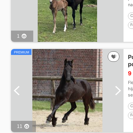
na
C
F
1
PREMIUM
P
p
9
Fl
hi
se
C
F
11