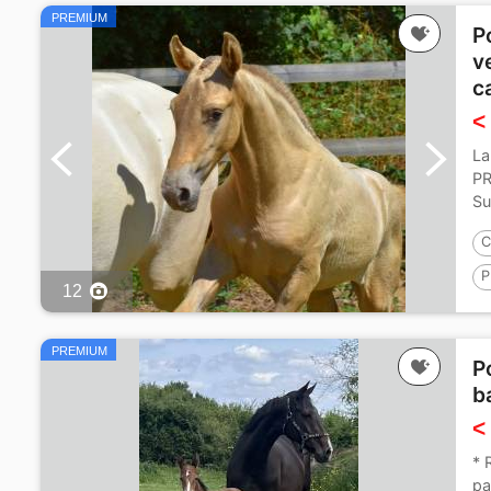
PREMIUM
P
v
c
<
La
PR
Su
C
P
12
1
PREMIUM
P
b
<
* 
pa