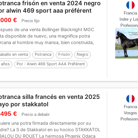
otranca frisón en venta 2024 negro
or alwin 469 sport aaa préférent
Francia
 000 €
Indre y Lo
Precio fijo
Profesion
spues de una venta Bollinger Blacknight MGC
ta disponible de nuevo, una magnifica potra
rcana al hombre muy mansa, bien construida,
n aires...
aballo en venta
Potranca
Frisón
Negro
 años
Por :
Alwin 469 Sport AAA Préférent
otranca silla francés en venta 2025
ayo por stakkatol
Francia
 495 €
Vosgos
Precio a debatir
Profesion
uiere una potra firmada directamente por su
dre? La S de Stakkatol en su hocico STAKKATOL
BALOU DU ROUET La hermosa Phœnix Odaca