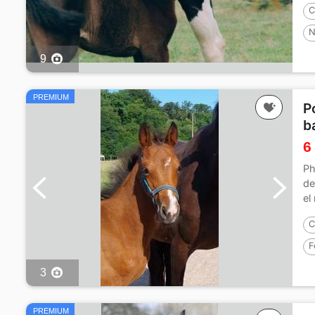
C
N
9
PREMIUM
P
b
6
Ph
de
el
C
F
3
PREMIUM