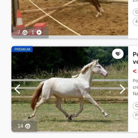
DE
C
4
7
1
PREMIUM
P
v
<
Po
cr
Na
las
C
P
1
14