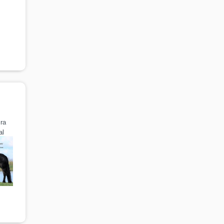
ira
al