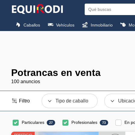
Caballos
Vehículos
Inmobiliario
Mon
Potrancas en venta
100 anuncios
Filtro
Tipo de caballo
Ubicac
Particulares
Profesionales
En po
27
73