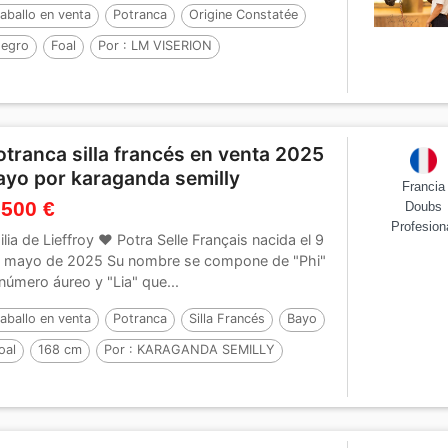
aballo en venta
Potranca
Origine Constatée
egro
Foal
Por :
LM VISERION
otranca silla francés en venta 2025
ayo por karaganda semilly
Francia
 500 €
Doubs
Profesion
ilia de Lieffroy ❤️ Potra Selle Français nacida el 9
 mayo de 2025 Su nombre se compone de "Phi"
 número áureo y "Lia" que...
aballo en venta
Potranca
Silla Francés
Bayo
oal
168 cm
Por :
KARAGANDA SEMILLY