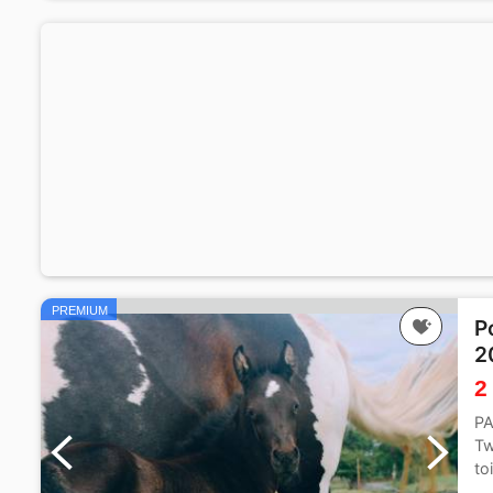
PREMIUM
P
2
2
PA
Tw
to