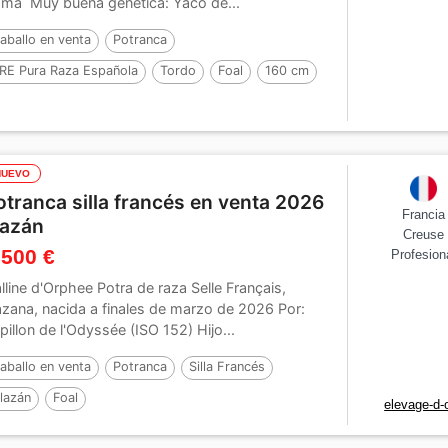
ma Muy buena genética: Yaco de...
aballo en venta
Potranca
RE Pura Raza Española
Tordo
Foal
160 cm
NUEVO
otranca silla francés en venta 2026
Francia
lazán
Creuse
 500 €
Profesion
lline d'Orphee Potra de raza Selle Français,
azana, nacida a finales de marzo de 2026 Por:
pillon de l'Odyssée (ISO 152) Hijo...
aballo en venta
Potranca
Silla Francés
lazán
Foal
elevage-d-