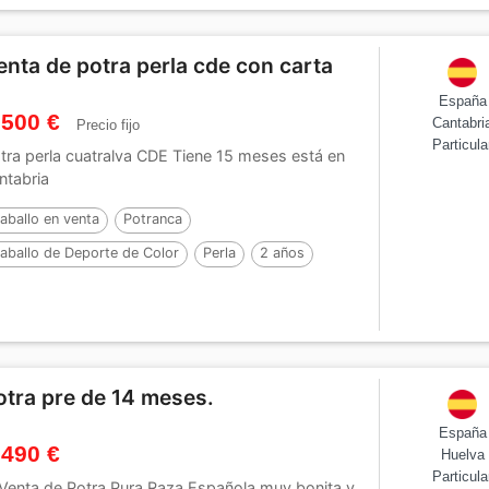
enta de potra perla cde con carta
España
 500 €
Cantabri
Precio fijo
Particula
tra perla cuatralva CDE Tiene 15 meses está en
ntabria
aballo en venta
Potranca
aballo de Deporte de Color
Perla
2 años
otra pre de 14 meses.
España
 490 €
Huelva
Particula
Venta de Potra Pura Raza Española muy bonita y