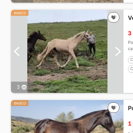
BASICO
V
3
Po
ca
C
C
3
BASICO
P
1
- 