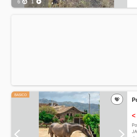
6
1
BASICO
P
<
Po
JA