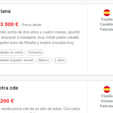
riana
España
 3 000 €
Castelló
Precio desde
Particula
ndo potra de dos años y cuatro meses, apuntó
 empezar a trabajarla, muy noble padre caballo
pañol puro de Peralta y madre cruzada muy
ena...
aballo en venta
Potranca
aballo Español Jennet
Blanco
2 años
otra cde
España
 200 €
Asturias
Particula
 vende potra cde de un año de edad. Con carta.