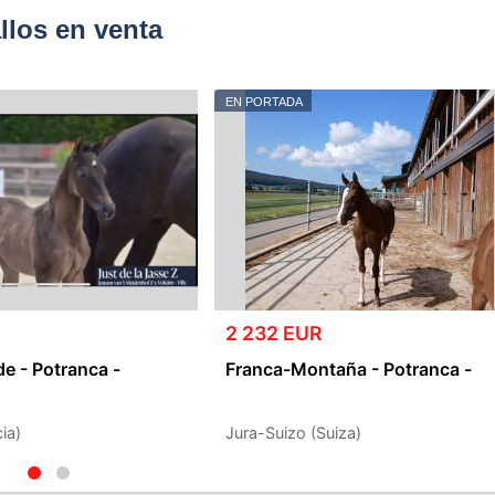
los en venta
EN PORTADA
2 232 EUR
e - Potranca -
Franca-Montaña - Potranca -
ia)
Jura-Suizo (Suiza)