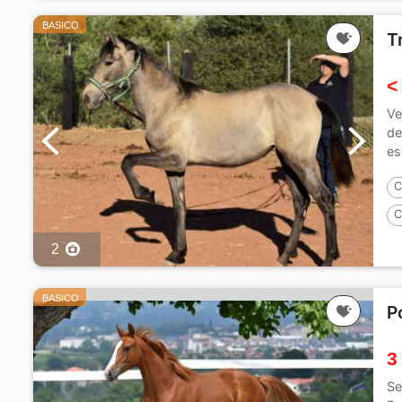
BASICO
T
<
Ve
de
es
bu
C
C
2
BASICO
P
3
Se