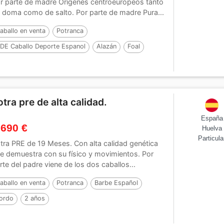
r parte de madre Orígenes centroeuropeos tanto
 doma como de salto. Por parte de madre Pura...
aballo en venta
Potranca
DE Caballo Deporte Espanol
Alazán
Foal
52 cm
Por :
Sprin de punta de lanza
otra pre de alta calidad.
España
 690 €
Huelva
Particula
tra PRE de 19 Meses. Con alta calidad genética
e demuestra con su físico y movimientos. Por
rte del padre viene de los dos caballos...
aballo en venta
Potranca
Barbe Español
ordo
2 años