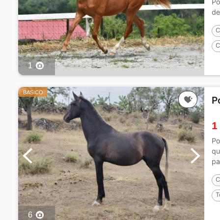
Po
de
C
C
1
1
BASICO
P
1
Po
qu
pa
C
T
6