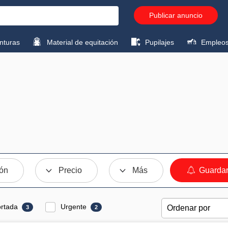
Publicar anuncio
turas
Material de equitación
Pupilajes
Empleo
ión
Precio
Más
Guardar
rtada
Urgente
3
2