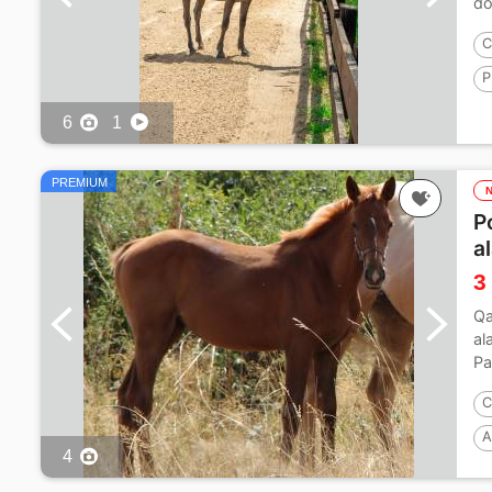
do
C
P
6
1
PREMIUM
P
a
3
Qa
al
Pa
C
A
4