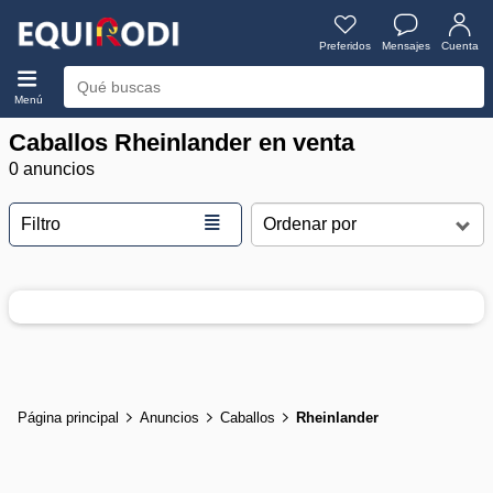
Preferidos
Mensajes
Cuenta
Menú
Caballos Rheinlander en venta
0 anuncios
≣
Filtro
Página principal
Anuncios
Caballos
Rheinlander