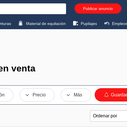
Publicar anuncio
turas
Material de equitación
Pupilajes
Empleo
en venta
ión
Precio
Más
Guardar