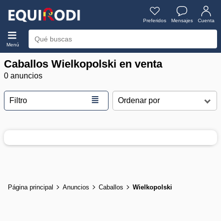
Preferidos
Mensajes
Cuenta
Menú
Caballos Wielkopolski en venta
0 anuncios
≣
Filtro
Página principal
Anuncios
Caballos
Wielkopolski