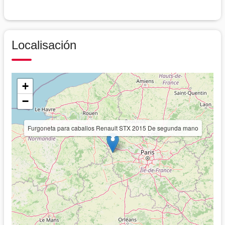
Localisación
+
−
Furgoneta para caballos Renault STX 2015 De segunda mano